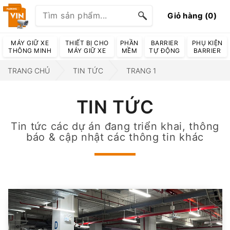
Giỏ hàng (0)
MÁY GIỮ XE
THIẾT BỊ CHO
PHẦN
BARRIER
PHỤ KIỆN
THÔNG MINH
MÁY GIỮ XE
MỀM
TỰ ĐỘNG
BARRIER
TRANG CHỦ
TIN TỨC
TRANG 1
TIN TỨC
Tin tức các dự án đang triển khai, thông
báo & cập nhật các thông tin khác