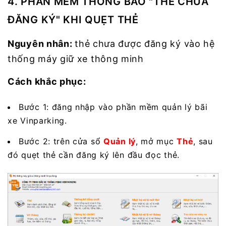
4. PHẦN MỀM THÔNG BÁO "THẺ CHƯA
ĐĂNG KÝ" KHI QUẸT THẺ
Nguyên nhân:
thẻ chưa được đăng ký vào hệ
thống máy giữ xe thông minh
Cách khắc phục:
Bước 1: đăng nhập vào phần mềm quản lý bãi
xe Vinparking.
Bước 2: trên cửa sổ
Quản lý
, mở mục
Thẻ
, sau
đó quẹt thẻ cần đăng ký lên đầu đọc thẻ.