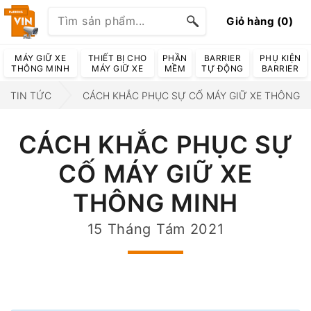
Giỏ hàng (0)
MÁY GIỮ XE
THIẾT BỊ CHO
PHẦN
BARRIER
PHỤ KIỆN
THÔNG MINH
MÁY GIỮ XE
MỀM
TỰ ĐỘNG
BARRIER
TIN TỨC
CÁCH KHẮC PHỤC SỰ CỐ MÁY GIỮ XE THÔNG M
CÁCH KHẮC PHỤC SỰ
CỐ MÁY GIỮ XE
THÔNG MINH
15 Tháng Tám 2021