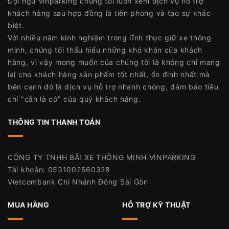
Đội ngũ Vinparking chúng tôi luôn xem dịch vụ hỗ trợ
khách hàng sau hợp đồng là tiên phong và tạo sự khác
biệt.
Với nhiều năm kinh nghiệm trong lĩnh thực giữ xe thông
minh, chúng tôi thấu hiểu những khó khăn của khách
hàng, vì vậy mong muốn của chúng tôi là không chỉ mang
lại cho khách hàng sản phẩm tốt nhất, ổn định nhất mà
bên cạnh đó là dịch vụ hỗ trợ nhanh chóng, đảm bảo tiêu
chí "cần là có" của quý khách hàng.
THÔNG TIN THANH TOÁN
CÔNG TY TNHH BÃI XE THÔNG MINH VINPARKING
Tài khoản: 0531002560328
Vietcombank Chi Nhánh Đông Sài Gòn
MUA HÀNG
HỖ TRỢ KỸ THUẬT