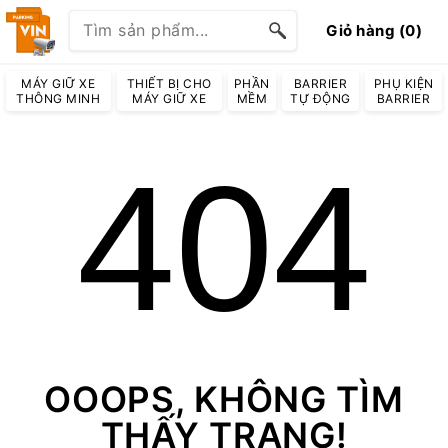
Giỏ hàng (0)
MÁY GIỮ XE
THIẾT BỊ CHO
PHẦN
BARRIER
PHỤ KIỆN
THÔNG MINH
MÁY GIỮ XE
MỀM
TỰ ĐỘNG
BARRIER
404
OOOPS, KHÔNG TÌM
THẤY TRANG!